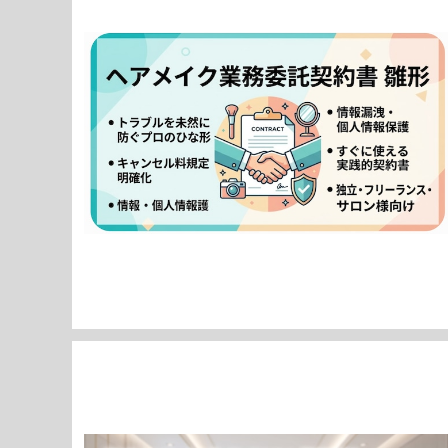
【美容・エンタメ業界向け】ヘアメイク業務委託契約書（キ
ャンセル料規定付き）ひな形 / Hair & Makeup Servic
¥7,980
e Agreement Template (with Cancellation Fe
e Clause)