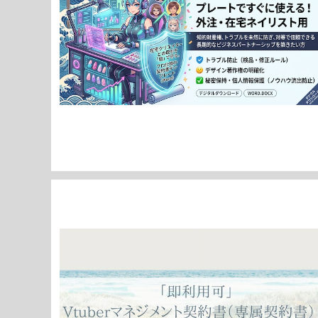
ネイルチップ制作（作成）業務委託契約書 雛形｜外注・
在宅ネイリスト用！購入後すぐに使える！
¥7,980
「即利用可」Vtuberマネジメント契約書（専属契約書）
雛形 すぐにご利用いただけます。
¥3,980