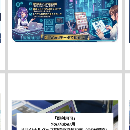
「即利用可」 ネイリスト業務委託契約書 雛形 すぐ
にご利用いただけます。
¥7,980
「即利用可」 YouTuber用 オリジナルグッズ製造委
託契約書（OEM契約） 雛形 すぐにご利用いただけま
¥3,980
す。