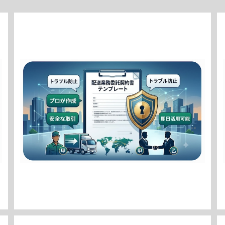
【軽貨物・配送業向け】ドライバー業務委託契約書ひな形
｜トラブルを防ぐ実務対応版 / [For Light Cargo & D
¥7,980
elivery] Driver Outsourcing Agreement Temp
late: Practical Edition to Prevent Troubles