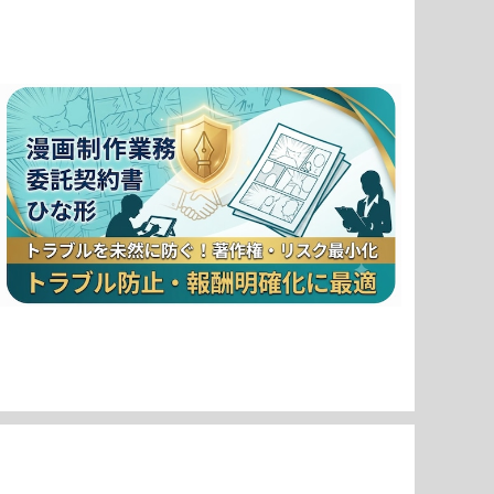
【漫画制作特化】業務委託契約書テンプレート（著作権譲
渡・時給制対応） | [Manga Production] Outsourci
¥7,980
ng Agreement Template (Copyright Transfer
& Hourly Rate)