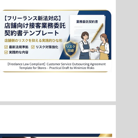
【フリーランス新法対応】店舗向け接客業務委託契約書
テンプレート - リスクを抑える実践的ひな形 / [Freela
¥7,980
nce Law Compliant] Customer Service Outso
urcing Agreement Template for Stores - Pra
ctical Draft to Minimize Risks