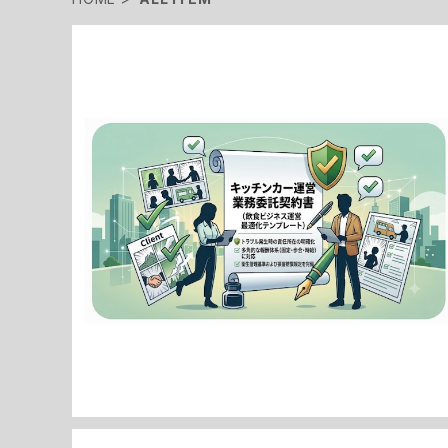
【飲食ビジネス最適化】キッチンカー運営業務委託契約
書（報酬パターン網羅版） / [Food Business Optimi
¥7,980
zation] Food Truck Operation Outsourcing Ag
reement Template