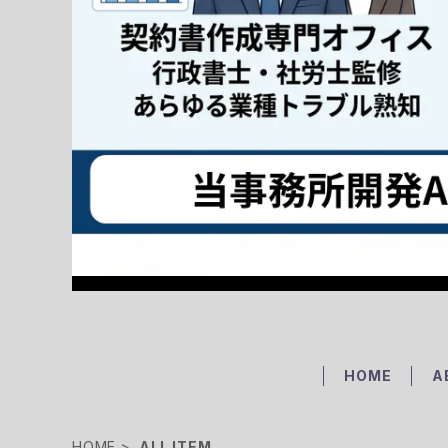
HOME
A
HOME
ALL ITEM