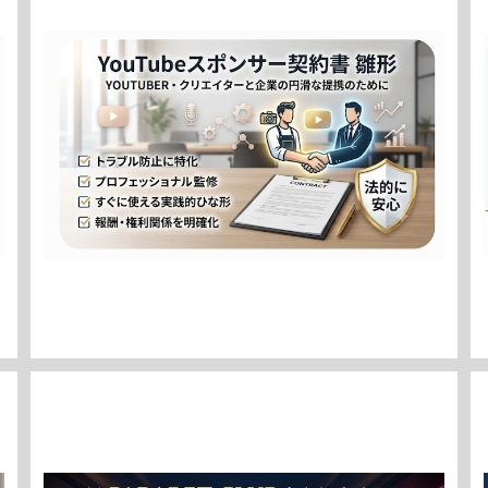
【YouTuber・VTuber特化】トラブルを防ぐ！YouTube
スポンサー契約書 雛形 / [Optimized for YouTuber
¥7,980
s & VTubers] Trouble-Free YouTube Sponsors
hip Agreement Template