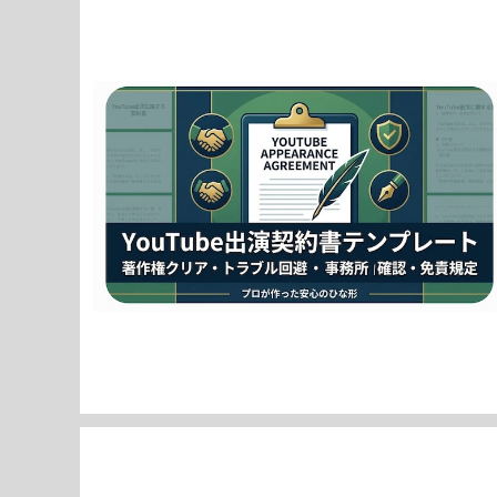
【雛形】YouTube出演契約書｜YouTuber・クリエイタ
ー向け（著作権・肖像権・トラブル対策網羅） / [Templa
¥7,980
te] YouTube Appearance Agreement | For You
Tubers & Creators