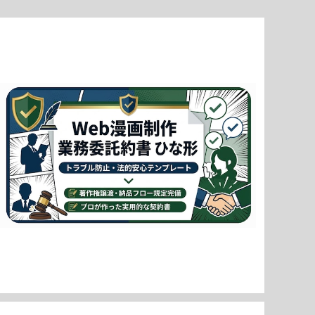
クリエイターと企業を守る「Web漫画制作業務委託契約
書」テンプレート（著作権・納品フロー対応） / Web Co
¥7,980
mic Production Outsourcing Agreement Tem
plate (Copyright & Delivery Flow Included)