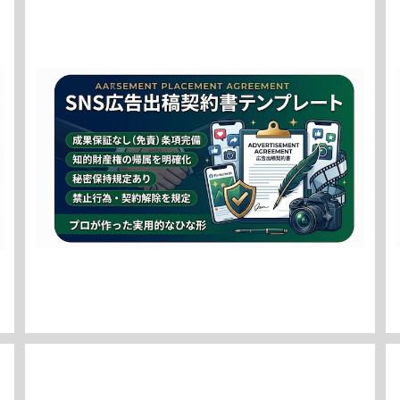
【SNS運営・インフルエンサー向け】広告出稿契約書テン
プレート / [For SNS Operators & Influencers] A
¥7,980
dvertisement Placement Agreement Templa
te