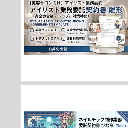
【美容サロン向け】アイリスト業務委託契約書（完全歩合
制・トラブル対策特化）雛形 | Eyelash Stylist Outso
¥7,980
urcing Agreement Template