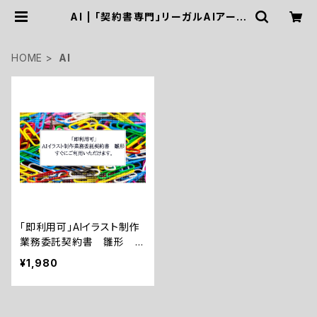
AI | 「契約書専門」リーガルAIアーキ
テクト・社労士・行政書士三浦国際事
務所
HOME
AI
「即利用可」AIイラスト制作
業務委託契約書 雛形 す
ぐにご利用いただけます。
¥1,980