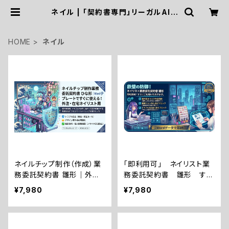
ネイル | 「契約書専門」リーガルAIア
ーキテクト・社労士・行政書士三浦国
際事務所
HOME
ネイル
ネイルチップ制作（作成）業
「即利用可」 ネイリスト業
務委託契約書 雛形｜外注・
務委託契約書 雛形 すぐ
在宅ネイリスト用！購入後す
にご利用いただけます。
¥7,980
¥7,980
ぐに使える！