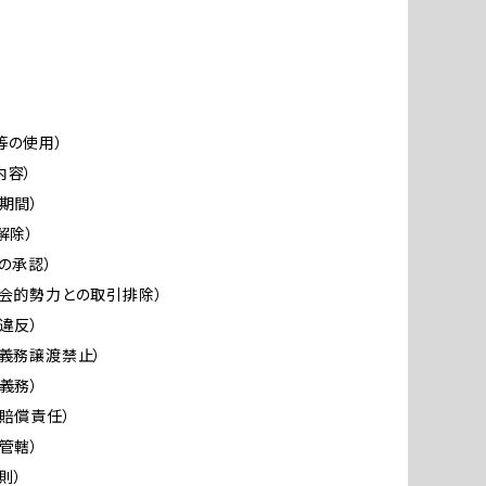
）
）
）
等の使用）
内容）
約期間）
解除）
前の承認）
社会的勢力との取引排除）
約違反）
利義務譲渡禁止）
秘義務）
害賠償責任）
判管轄）
則）