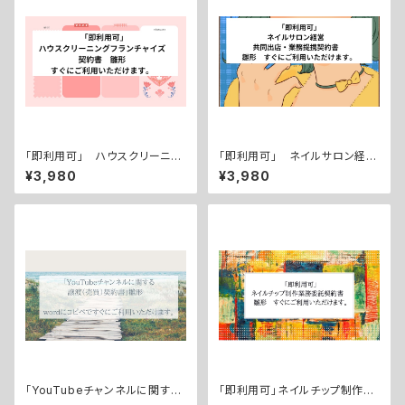
「即利用可」 ハウスクリーニン
「即利用可」 ネイルサロン経
グフランチャイズ契約書 雛
営 共同出店・業務提携契約
¥3,980
¥3,980
形 すぐにご利用いただけます。
書 雛形 すぐにご利用いただ
けます。
「YouTubeチャンネルに関する
「即利用可」ネイルチップ制作
譲渡（売買）契約書」雛形 すぐ
（作成）業務委託契約書 雛