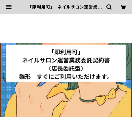
「即利用可」 ネイルサロン運営業務
委託契約書（店長委託型） 雛形 す
ぐにご利用いただけます。 | 「契約書専
門」リーガルAIアーキテクト・社労士・
行政書士三浦国際事務所