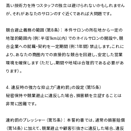
高い技術力を持つスタッフの独立は避けられないかもしれません
が、それがあなたのサロンのすぐ近くであれば大問題です。
競合避止義務の範囲（第8条）： 本件サロンの所在地から一定の
地理的範囲内（例：半径1km以内）でのネイルサロンの開設や、競
合企業への就職・契約を一定期間（例：1年間）禁止します。これに
より、あなたの商圏内での直接的な競合を回避し、安定した営業
環境を確保します（ただし、期間や地域は合理的である必要があ
ります）。
4. 違反時の強力な抑止力「違約罰」の設定（第15条）
秘密保持や競業避止に違反した場合、損害額を立証することは
非常に困難です。
違約罰のプレッシャー（第15条）： 本誓約書では、通常の損害賠償
（第14条）に加えて、競業避止や顧客引抜きに違反した場合、違反