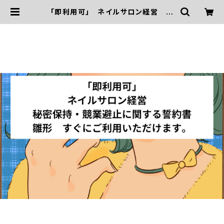
「即利用可」 ネイルサロン経営 秘
密保持・競業避止に関する誓約書 雛
形 すぐにご利用いただけます。 | 「契
約書専門」リーガルAIアーキテクト・
社労士・行政書士三浦国際事務所