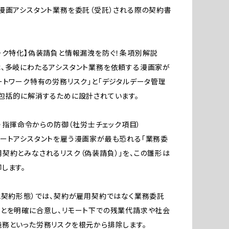
漫画アシスタント業務を委託（受託）される際の契約書
ーク特化】偽装請負と情報漏洩を防ぐ！条項別解説
、多岐にわたるアシスタント業務を依頼する漫画家が
ートワーク特有の労務リスク」と「デジタルデータ管理
包括的に解消するために設計されています。
スク・指揮命令からの防御（社労士チェック項目）
ートアシスタントを雇う漫画家が最も恐れる「業務委
契約とみなされるリスク（偽装請負）」を、この雛形は
します。
と契約形態）では、契約が雇用契約ではなく業務委託
とを明確に合意し、リモート下での残業代請求や社会
務といった労務リスクを根元から排除します。