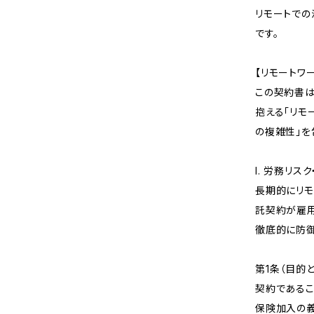
リモートでの
です。
【リモートワ
この契約書は
抱える「リモ
の複雑性」を
I. 労務リ
長期的にリモ
託契約が雇用
徹底的に防御
第1条（目的
契約であるこ
保険加入の義