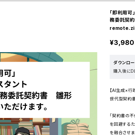
「即利用可
務委託契約
remote.z
¥3,980
ダウンロ
購入後にDL
【AI生成×
世代型契約
「契約書の不
を回避する
を融合させま