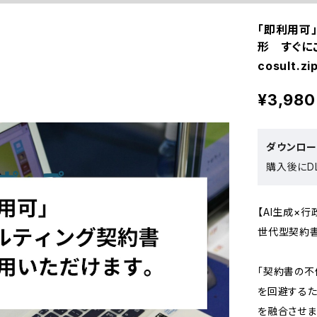
「即利用可
形 すぐに
cosult.zi
¥3,980
ダウンロ
購入後にDL
【AI生成×
世代型契約
「契約書の不
を回避する
を融合させま