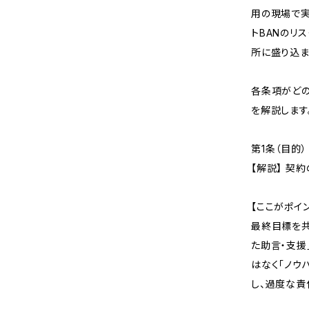
用の現場で実
トBANのリ
所に盛り込ま
各条項がどの
を解説します
第1条（目的）
【解説】 契
【ここがポイ
最終目標を共
た助言・支援
はなく「ノウ
し、過度な責